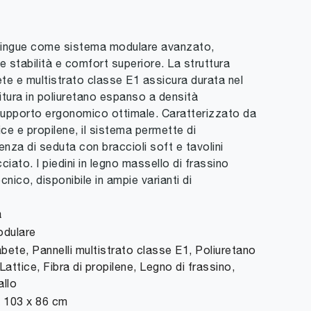
distingue come sistema modulare avanzato,
e stabilità e comfort superiore. La struttura
ete e multistrato classe E1 assicura durata nel
itura in poliuretano espanso a densità
 supporto ergonomico ottimale. Caratterizzato da
tice e propilene, il sistema permette di
enza di seduta con braccioli soft e tavolini
cciato. I piedini in legno massello di frassino
nico, disponibile in ampie varianti di
a
odulare
bete, Pannelli multistrato classe E1, Poliuretano
attice, Fibra di propilene, Legno di frassino,
llo
 103 x 86 cm