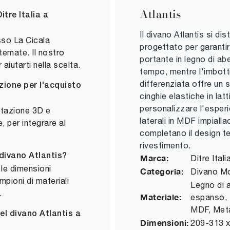
Atlantis
itre Italia a
Il divano Atlantis si 
esso La Cicala
progettato per garantir
temate. Il nostro
portante in legno di ab
iutarti nella scelta.
tempo, mentre l'imbott
differenziata offre un
azione per l'acquisto
cinghie elastiche in lat
personalizzare l'esperi
ettazione 3D e
laterali in MDF impialla
e, per integrare al
completano il design tec
rivestimento.
 divano Atlantis?
Marca:
Ditre Itali
 le dimensioni
Categoria:
Divano M
mpioni di materiali
Legno di a
.
Materiale:
espanso, L
MDF, Meta
l divano Atlantis a
Dimensioni:
209-313 x