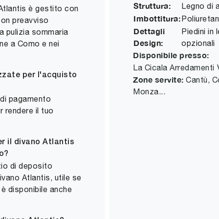
Struttura:
Legno di a
Atlantis è gestito con
Imbottitura:
Poliureta
con preavviso
Dettagli
Piedini in
na pulizia sommaria
Design:
opzionali
gne a Como e nei
Disponibile presso:
La Cicala Arredamenti
zzate per l'acquisto
Zone servite:
Cantù, C
Monza...
e di pagamento
r rendere il tuo
 il divano Atlantis
no?
zio di deposito
vano Atlantis, utile se
o è disponibile anche