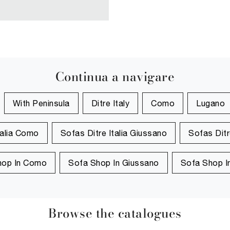
Continua a navigare
With Peninsula
Ditre Italy
Como
Lugano
talia Como
Sofas Ditre Italia Giussano
Sofas Ditre
hop In Como
Sofa Shop In Giussano
Sofa Shop In
Browse the catalogues